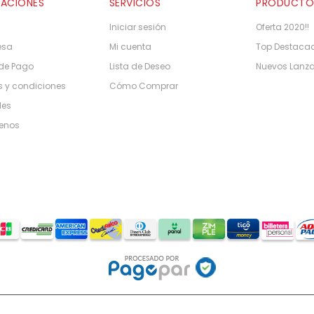
MACIONES
SERVICIOS
PRODUCTO
Iniciar sesión
Oferta 2020!!
esa
Mi cuenta
Top Destaca
de Pago
Lista de Deseo
Nuevos Lanz
 y condiciones
Cómo Comprar
les
enos
eservados.