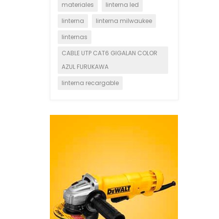
materiales
linterna led
linterna
linterna milwaukee
linternas
CABLE UTP CAT6 GIGALAN COLOR
AZUL FURUKAWA
linterna recargable