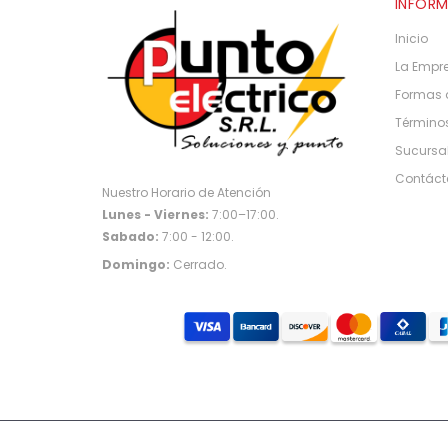
INFOR
Inicio
La Empr
Formas 
Términos
Sucursa
Contáct
Nuestro Horario de Atención
Lunes - Viernes:
7:00–17:00.
Sabado:
7:00 - 12:00.
Domingo:
Cerrado.
Copyright © 2026
Punto Eléctrico
. Todos los derechos r