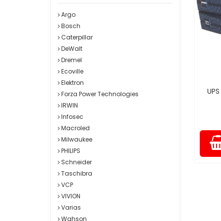
Argo
Bosch
Caterpillar
DeWalt
Dremel
Ecoville
Elektron
UPS
Forza Power Technologies
IRWIN
Infosec
Macroled
Milwaukee
PHILIPS
Schneider
Taschibra
VCP
VIVION
Varias
Wahson