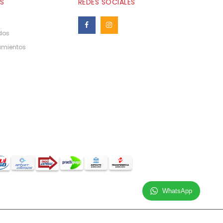
S
REDES SOCIALES
dos
amientos
WhatsApp
Sobre MaxTiendas
Google
Politica de Privacidad