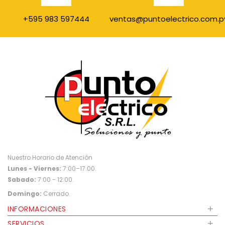
+595 983 597444
ventas@puntoelectrico.com.p
Nuestro Horario de Atención
Lunes - Viernes:
7:00–17:00.
Sabado:
7:00 - 12:00.
Domingo:
Cerrado.
+
INFORMACIONES
+
SERVICIOS