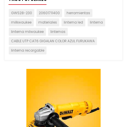
GWS28-230
20601711400
herramientas
milkwaukee
materiales
linterna led
linterna
linterna milwaukee
linternas
CABLE UTP CAT6 GIGALAN COLOR AZUL FURUKAWA
linterna recargable