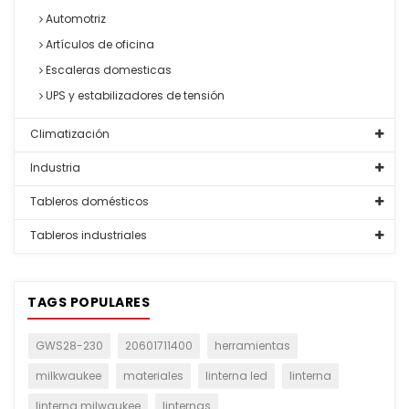
Automotriz
Artículos de oficina
Escaleras domesticas
UPS y estabilizadores de tensión
Climatización
Industria
Tableros domésticos
Tableros industriales
TAGS POPULARES
GWS28-230
20601711400
herramientas
milkwaukee
materiales
linterna led
linterna
linterna milwaukee
linternas