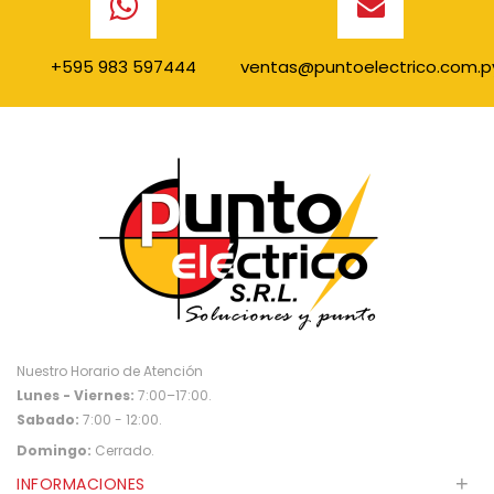
+595 983 597444
ventas@puntoelectrico.com.p
Nuestro Horario de Atención
Lunes - Viernes:
7:00–17:00.
Sabado:
7:00 - 12:00.
Domingo:
Cerrado.
+
INFORMACIONES