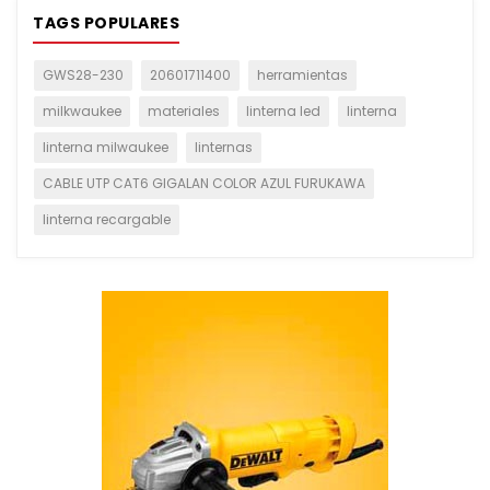
TAGS POPULARES
GWS28-230
20601711400
herramientas
milkwaukee
materiales
linterna led
linterna
linterna milwaukee
linternas
CABLE UTP CAT6 GIGALAN COLOR AZUL FURUKAWA
linterna recargable